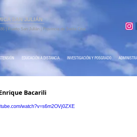
MICA SAN JULIÁN
86 | Puerto San Julián | Provincia de Santa Cruz
XTENSIÓN
EDUCACIÓN A DISTANCIA
INVESTIGACIÓN Y POSGRADO
ADMINISTR
nrique Bacarili
outube.com/watch?v=s6m2OVj0ZXE