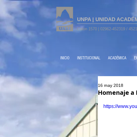
UNPA | UNIDAD ACADÉ
Colón 1570 | 02962-452319 / 4521
INICIO
INSTITUCIONAL
ACADÉMICA
E
16 may 2018
Homenaje a E
https://www.y