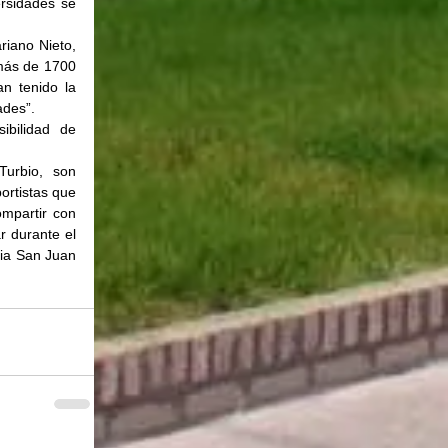
rsidades se 
iano Nieto, 
más de 1700 
n tenido la 
ades”.
bilidad  de 
rbio, son 
ortistas que 
mpartir con 
 durante el 
ia San Juan 