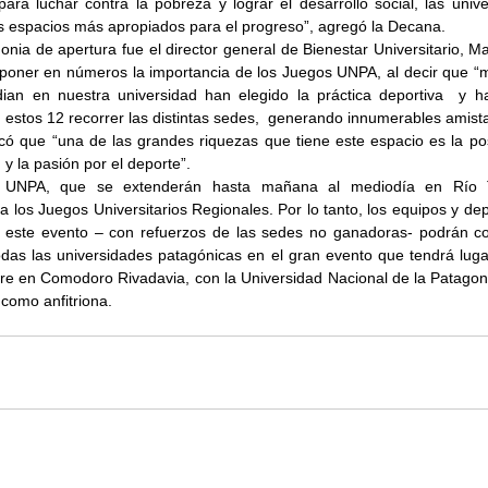
ara luchar contra la pobreza y lograr el desarrollo social, las unive
os espacios más apropiados para el progreso”, agregó la Decana.
nia de apertura fue el director general de Bienestar Universitario, Mar
poner en números la importancia de los Juegos UNPA, al decir que “
ian en nuestra universidad han elegido la práctica deportiva  y ha
n estos 12 recorrer las distintas sedes,  generando innumerables amist
ó que “una de las grandes riquezas que tiene este espacio es la posi
 y la pasión por el deporte”.
 UNPA, que se extenderán hasta mañana al mediodía en Río Tu
ara los Juegos Universitarios Regionales. Por lo tanto, los equipos y dep
 este evento – con refuerzos de las sedes no ganadoras- podrán co
odas las universidades patagónicas en el gran evento que tendrá lugar
e en Comodoro Rivadavia, con la Universidad Nacional de la Patagon
omo anfitriona.