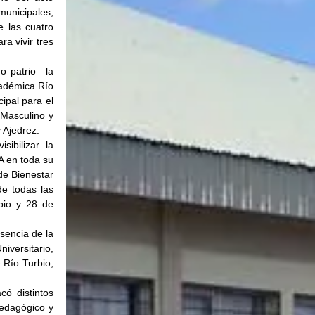
nicipales, 
 las cuatro 
 vivir tres 
 patrio  la 
adémica Río 
ipal para el 
Masculino y 
 Ajedrez.
ibilizar la 
 en toda su 
de Bienestar 
e todas las 
io y 28 de 
encia de la 
iversitario, 
 Río Turbio, 
ó distintos 
edagógico y 