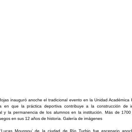
ojas inauguró anoche el tradicional evento en la Unidad Académica R
a en que la práctica deportiva contribuye a la construcción de id
al y la permanencia de los alumnos en la institución. Más de 1700 
Juegos en sus 12 años de historia. Galería de imágenes
o ‘Lucas Moussou’ de la ciudad de Río Turbio fue escenario anoch