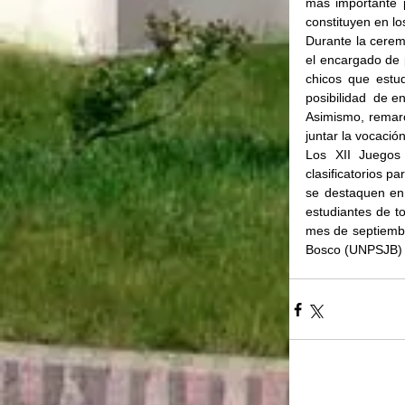
más importante p
constituyen en l
Durante la ceremo
el encargado de 
chicos que estud
posibilidad  de e
Asimismo, remarc
juntar la vocación
Los XII Juegos
clasificatorios p
se destaquen en
estudiantes de t
mes de septiembr
Bosco (UNPSJB) c