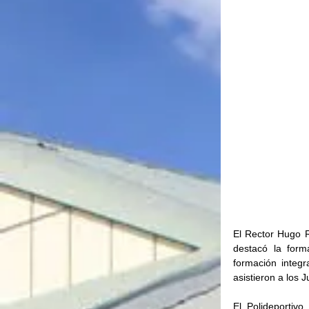
El Rector Hugo R
destacó la form
formación integr
asistieron a los 
El Polideportiv