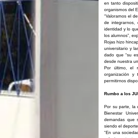
en tanto disposit
organismos del E
“Valoramos el de
de integrarnos,
identidad y lo qu
los alumnos”, ex
Rojas hizo hincap
universitario y l
dado que “su es
desde nuestra un
Por último, el 
organización y 
permitirnos dispo
Rumbo a los J
Por su parte, la 
Bienestar Univer
demandas que sur
siendo el deporte
“En una sociedad