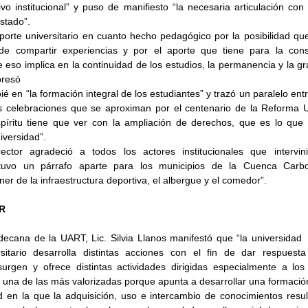
ivo institucional” y puso de manifiesto “la necesaria articulación con l
stado”.
porte universitario en cuanto hecho pedagógico por la posibilidad que
 de compartir experiencias y por el aporte que tiene para la cons
e eso implica en la continuidad de los estudios, la permanencia y la gr
presó
ié en “la formación integral de los estudiantes” y trazó un paralelo entr
as celebraciones que se aproximan por el centenario de la Reforma Uni
píritu tiene que ver con la ampliación de derechos, que es lo que
iversidad”.
rector agradeció a todos los actores institucionales que intervin
tuvo un párrafo aparte para los municipios de la Cuenca Carbon
ner de la infraestructura deportiva, el albergue y el comedor”.
UR
decana de la UART, Lic. Silvia Llanos manifestó que “la universidad  
sitario desarrolla distintas acciones con el fin de dar respuesta 
gen y ofrece distintas actividades dirigidas especialmente a los e
 una de las más valorizadas porque apunta a desarrollar una formación
 en la que la adquisición, uso e intercambio de conocimientos resul