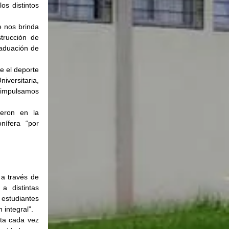
os distintos 
 nos brinda 
trucción de 
aduación de 
e el deporte 
versitaria, 
 impulsamos 
ieron en la 
ífera “por 
a través de 
a distintas 
studiantes  
 integral”.
ta cada vez 