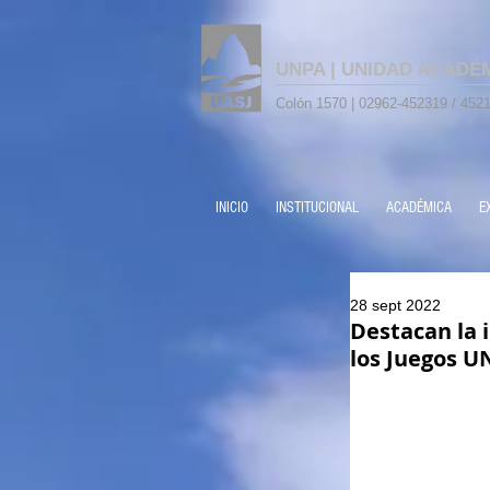
UNPA | UNIDAD ACADÉ
Colón 1570 | 02962-452319 / 4521
INICIO
INSTITUCIONAL
ACADÉMICA
E
28 sept 2022
Destacan la i
los Juegos U