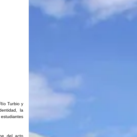
ío Turbio y 
entidad, la 
estudiantes 
e del acto 