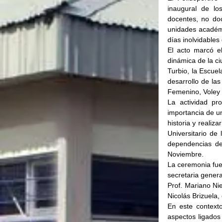
inaugural de lo
docentes, no do
unidades académic
días inolvidables
El acto marcó el
dinámica de la ci
Turbio, la Escuel
desarrollo de las
Femenino, Voley 
La actividad pro
importancia de u
historia y realiz
Universitario de
dependencias de
Noviembre.
La ceremonia fue 
secretaria genera
Prof. Mariano Nie
Nicolás Brizuela,
En este contexto
aspectos ligados 