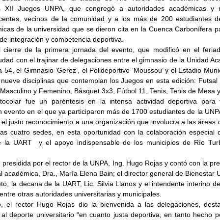
s XII Juegos UNPA, que congregó a autoridades académicas y mu
centes, vecinos de la comunidad y a los más de 200 estudiantes de
as de la universidad que se dieron cita en la Cuenca Carbonífera para
 de integración y competencia deportiva.
 cierre de la primera jornada del evento, que modificó en el feriado
udad con el trajinar de delegaciones entre el gimnasio de la Unidad Ac
a 54, el Gimnasio ‘Gerez’, el Polideportivo ‘Moussou’ y el Estadio Munic
 nueve disciplinas que contemplan los Juegos en esta edición: Futsal 
Masculino y Femenino, Básquet 3x3, Fútbol 11, Tenis, Tenis de Mesa y
tocolar fue un paréntesis en la intensa actividad deportiva para vis
n evento en el que ya participaron más de 1700 estudiantes de la UNPA
ar el justo reconocimiento a una organización que involucra a las áreas 
 las cuatro sedes, en esta oportunidad con la colaboración especial d
 la UART  y el apoyo indispensable de los municipios de Río Turb
presidida por el rector de la UNPA, Ing. Hugo Rojas y contó con la pres
l académica, Dra., María Elena Bain; el director general de Bienestar Un
to; la decana de la UART, Lic. Silvia Llanos y el intendente interino de
 entre otras autoridades universitarias y municipales.
, el rector Hugo Rojas dio la bienvenida a las delegaciones, destac
al deporte universitario “en cuanto justa deportiva, en tanto hecho p