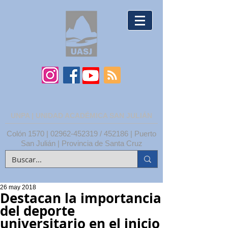
UNPA | UNIDAD ACADÉMICA SAN JULIÁN
Colón 1570 |
02962-452319
/ 452186 | Puerto
San Julián | Provincia de Santa Cruz
26 may 2018
Destacan la importancia
del deporte
universitario en el inicio