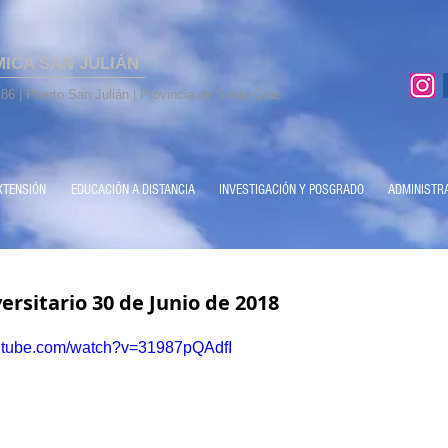
MICA SAN JULIÁN
86 | Puerto San Julián | Provincia de Santa Cruz
XTENSIÓN
EDUCACIÓN A DISTANCIA
INVESTIGACIÓN Y POSGRADO
ADMINISTR
ersitario 30 de Junio de 2018
outube.com/watch?v=31987pQAdfI