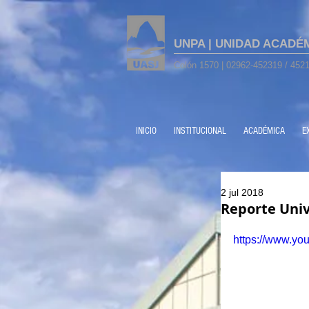
UNPA | UNIDAD ACADÉ
Colón 1570 | 02962-452319 / 4521
INICIO
INSTITUCIONAL
ACADÉMICA
E
2 jul 2018
Reporte Univ
https://www.y