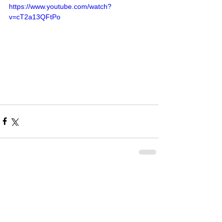
https://www.youtube.com/watch?
v=cT2a13QFtPo
Comentarios