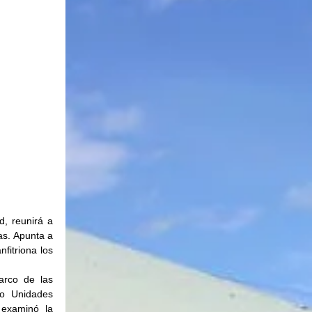
, reunirá a 
s. Apunta a 
fitriona los 
rco de las 
o Unidades 
examinó la 