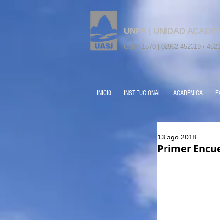
UNPA | UNIDAD ACADÉ
Colón 1570 | 02962-452319 / 4521
INICIO
INSTITUCIONAL
ACADÉMICA
E
13 ago 2018
Primer Encue