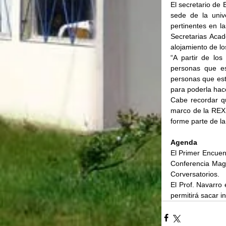
El secretario de 
sede de la univ
pertinentes en l
Secretarias Acadé
alojamiento de lo
“A partir de lo
personas que es
personas que est
para poderla hac
Cabe recordar que
marco de la REXU
forme parte de la
Agenda
El Primer Encuent
Conferencia Magi
Corversatorios.
El Prof. Navarro
permitirá sacar i