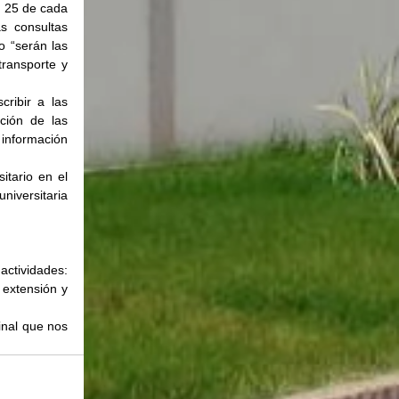
 25 de cada 
 consultas 
 “serán las 
ransporte y 
ibir a las 
ción de las 
información 
tario en el 
iversitaria 
ctividades: 
extensión y 
nal que nos 