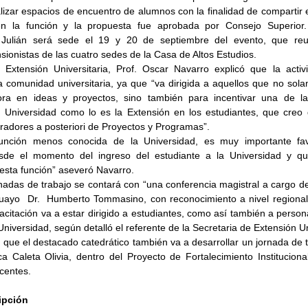
izar espacios de encuentro de alumnos con la finalidad de compartir e
en la función y la propuesta fue aprobada por Consejo Superior.
ulián será sede el 19 y 20 de septiembre del evento, que reun
sionistas de las cuatro sedes de la Casa de Altos Estudios.
 Extensión Universitaria, Prof. Oscar Navarro explicó que la activi
a comunidad universitaria, ya que “va dirigida a aquellos que no sola
hora en ideas y proyectos, sino también para incentivar una de la
a Universidad como lo es la Extensión en los estudiantes, que creo 
radores a posteriori de Proyectos y Programas”.
función menos conocida de la Universidad, es muy importante fav
sde el momento del ingreso del estudiante a la Universidad y qu
sta función” aseveró Navarro.
nadas de trabajo se contará con “una conferencia magistral a cargo de
uayo  Dr.  Humberto Tommasino, con reconocimiento a nivel regional 
acitación va a estar dirigido a estudiantes, como así también a persona
niversidad, según detalló el referente de la Secretaria de Extensión Un
que el destacado catedrático también va a desarrollar un jornada de tr
 Caleta Olivia, dentro del Proyecto de Fortalecimiento Institucional 
centes.
ipción