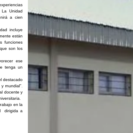
xperiencias 
 La Unidad 
irá a cien 
dad incluye 
mente están 
s funciones 
que son los 
orecer ese 
e tenga un 
l destacado 
y mundial”. 
l docente y 
iversitaria.
abajo en la 
 dirigida a 