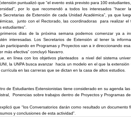
Extensión puntualizó que “el evento está previsto para 100 estudiantes,
ersidad”, por lo que recomendó a todos los interesados “hacer las
as Secretarias de Extensión de cada Unidad Académica”, ya que luego
micas,  junto con el Rectorado, las coordinadoras  para realizar el t
s estudiantes”.
s primeros días de la próxima semana podemos comenzar ya a inscr
tén interesadas. Los Secretarios de Extensión al tener la informa
án participando en Programas y Proyectos van a ir direccionando esa 
er más efectiva” concluyó Navarro.
, en línea con los objetivos planteados  a nivel del sistema universi
NI, la UNPA busca avanzar  hacia un modelo en el que la extensión un
 currícula en las carreras que se dictan en la casa de altos estudios.
ro de Estudiantes Extensionistas tiene considerado en su agenda las a
stral,  Ponencias sobre trabajos dentro de Proyectos y Programas de 
 explicó que “los Conversatorios darán como resultado un documento fi
nsumos y conclusiones de esta actividad”.