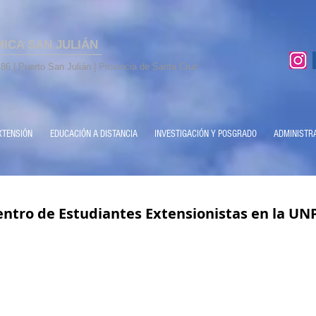
MICA SAN JULIÁN
86 | Puerto San Julián | Provincia de Santa Cruz
XTENSIÓN
EDUCACIÓN A DISTANCIA
INVESTIGACIÓN Y POSGRADO
ADMINISTR
ntro de Estudiantes Extensionistas en la UN