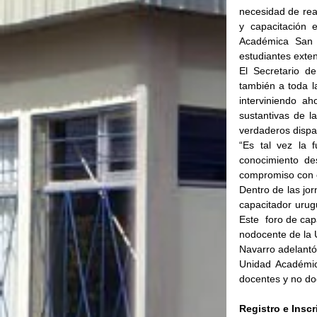
necesidad de real
y capacitación 
Académica San J
estudiantes exten
El Secretario de
también a toda l
interviniendo a
sustantivas de l
verdaderos dispa
“Es tal vez la 
conocimiento de
compromiso con e
Dentro de las jor
capacitador urug
Este  foro de cap
nodocente de la U
Navarro adelantó 
Unidad Académica
docentes y no do
Registro e Inscr