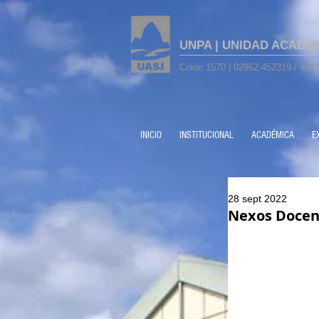
UNPA | UNIDAD ACADÉ
Colón 1570 | 02962-452319 / 4521
INICIO
INSTITUCIONAL
ACADÉMICA
E
28 sept 2022
Nexos Docen