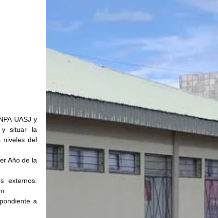
UNPA-UASJ y 
 situar la 
niveles del 
r Año de la 
 externos. 
ón.
pondiente a 