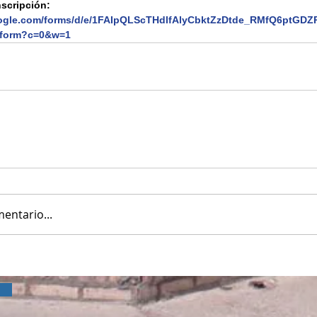
nscripción:
oogle.com/forms/d/e/1FAIpQLScTHdlfAlyCbktZzDtde_RMfQ6ptGD
wform?c=0&w=1 
entario...