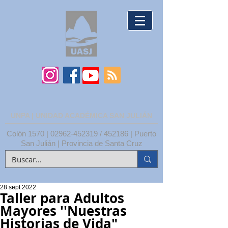
UNPA | UNIDAD ACADÉMICA SAN JULIÁN
Colón 1570 |
02962-452319
/ 452186 | Puerto
San Julián | Provincia de Santa Cruz
28 sept 2022
Taller para Adultos
Mayores ''Nuestras
Historias de Vida"