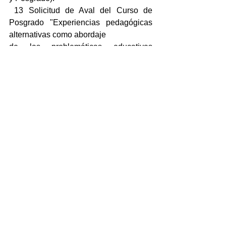
 13 Solicitud de Aval del Curso de 
Posgrado "Experiencias pedagógicas 
alternativas como abordaje
de las problemáticas educativas 
actuales". Docente Responsable Dra. 
María Fernanda Juarros,
Docente Colaborador Prof. Gabriela 
Duarte. (Secretaría de Investigación y 
Posgrado)
 14 Solicitud de aval del Taller de 
Posgrado "Humanidades Digitales: 
Culturas, Tecnologías y Saberes".
Docente Responsable Dr. Gustavo 
Navarro. (Secretaría de Investigación y 
Posgrado)
 15 Solicitud de aval del Curso de 
Posgrado "Aportes de la teoría social al 
campo de la investigación