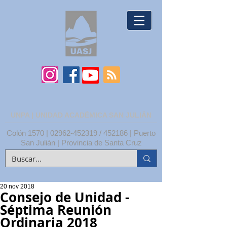
UNPA | UNIDAD ACADÉMICA SAN JULIÁN
Colón 1570 |
02962-452319
/ 452186 | Puerto
San Julián | Provincia de Santa Cruz
20 nov 2018
Consejo de Unidad -
Séptima Reunión
Ordinaria 2018