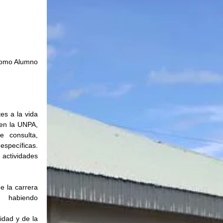
como Alumno 
s a la vida 
en la UNPA, 
 consulta, 
pecíficas. 
actividades 
 la carrera 
      habiendo 
idad y de la 