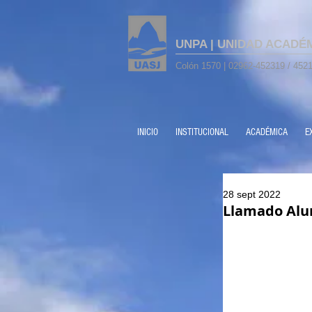
UNPA | UNIDAD ACADÉ
Colón 1570 | 02962-452319 / 4521
INICIO
INSTITUCIONAL
ACADÉMICA
E
28 sept 2022
Llamado Alu