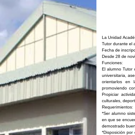
La Unidad Académ
Tutor durante el
Fecha de inscripc
Desde 28 de novi
Funciones:
El alumno Tutor d
universitaria, as
orientarlos en 
promoviendo con
Propiciar activi
culturales, deport
Requerimientos:
*Ser alumno sist
en que se encuentra 
demostrado buen
*Disposición por 