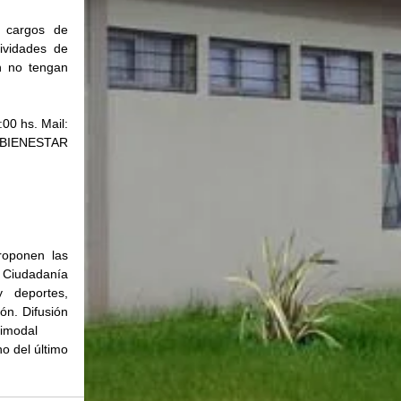
cargos de 
ividades de 
 no tengan 
0 hs. Mail: 
IENESTAR 
oponen las 
Ciudadanía 
 deportes, 
ón. Difusión 
bimodal
 del último 