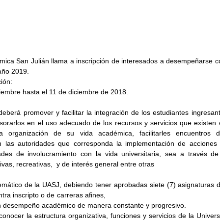
ica San Julián llama a inscripción de interesados a desempeñarse 
 año 2019.
ión:
embre hasta el 11 de diciembre de 2018.
eberá promover y facilitar la integración de los estudiantes ingresante
esorarlos en el uso adecuado de los recursos y servicios que existen 
la organización de su vida académica, facilitarles encuentros de
 las autoridades que corresponda la implementación de acciones es
dades de involucramiento con la vida universitaria, sea a través de 
ivas, recreativas,  y de interés general entre otras
emático de la UASJ, debiendo tener aprobadas siete (7) asignaturas de
inscripto o de carreras afines,                                                     
 desempeño académico de manera constante y progresivo.
conocer la estructura organizativa, funciones y servicios de la Univers