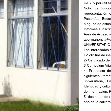
UASJ y por utili
Nota: La funci
representación e
Pasantías, Beca
ninguna de estas
Informes e inscri
Área de Acceso y 
apermanencia
UNIVERSITARIO
Los interesados 
1-Solicitud de ins
2- Certificado de
3-Curriculum Vita
4- Propuesta de
siguientes temá
universitaria, 
Identidad y cultu
de información. 
5- dos notas de r
año de la carrera