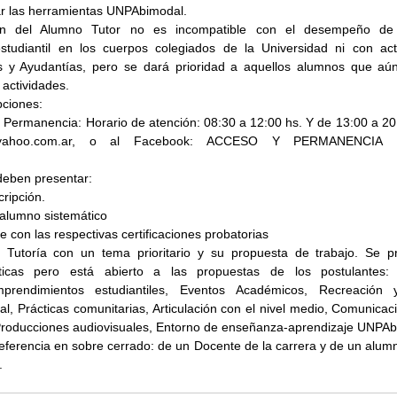
zar las herramientas UNPAbimodal.
ón del Alumno Tutor no es incompatible con el desempeño de 
studiantil en los cuerpos colegiados de la Universidad ni con act
s y Ayudantías, pero se dará prioridad a aquellos alumnos que aún
 actividades.
pciones:
Permanencia: Horario de atención: 08:30 a 12:00 hs. Y de 13:00 a 20:0
@yahoo.com.ar, o al Facebook: ACCESO Y PERMANENCIA B
.
deben presentar:
cripción.
 alumno sistemático
e con las respectivas certificaciones probatorias
 Tutoría con un tema prioritario y su propuesta de trabajo. Se pr
ticas pero está abierto a las propuestas de los postulantes: 
Emprendimientos estudiantiles, Eventos Académicos, Recreación y
ral, Prácticas comunitarias, Articulación con el nivel medio, Comunicaci
Producciones audiovisuales, Entorno de enseñanza-aprendizaje UNPA
eferencia en sobre cerrado: de un Docente de la carrera y de un alumno
.