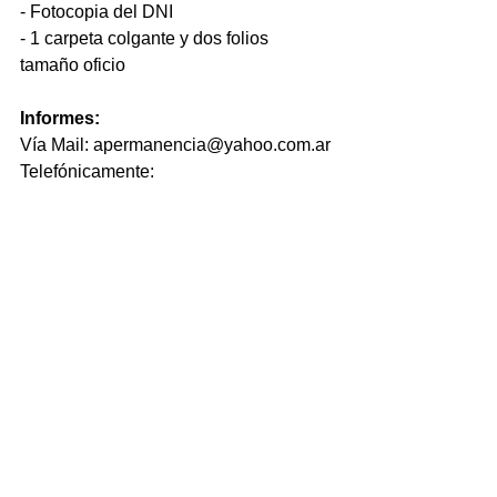
- Fotocopia del DNI
- 1 carpeta colgante y dos folios 
tamaño oficio
Informes:
Vía Mail: apermanencia@yahoo.com.ar
Telefónicamente: 
(02962)452319/452186 (Int 18)
También en el Centro de Atención 
UNPA o CIBEREDUCATIVOS de tu 
localidad o personalmente en: Unidad 
Académica San Julián – Colón y Sgto 
Cabral (9310) – Puerto San Julián 