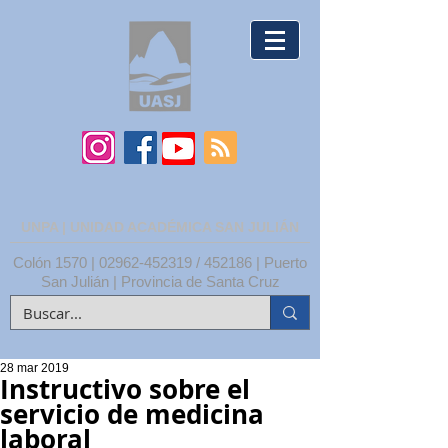
UNPA | UNIDAD ACADÉMICA SAN JULIÁN
Colón 1570 |
02962-452319
/ 452186 | Puerto
San Julián | Provincia de Santa Cruz
28 mar 2019
Instructivo sobre el
servicio de medicina
laboral