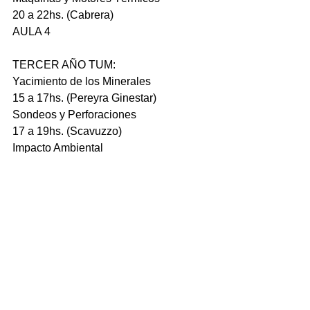
20 a 22hs. (Cabrera)
AULA 4
TERCER AÑO TUM:
Yacimiento de los Minerales
15 a 17hs. (Pereyra Ginestar)
Sondeos y Perforaciones
17 a 19hs. (Scavuzzo)
Impacto Ambiental
20 a 22hs. (Moscardi)
AULA 10 – LABORATORIO DE 
CULTIVO DE ORGANISMOS 
MARINOS
 TECNICATURA UNIVERSITARIA EN 
RECURSOS NATURALES 
RENOVABLES (Orientación Acuícola)