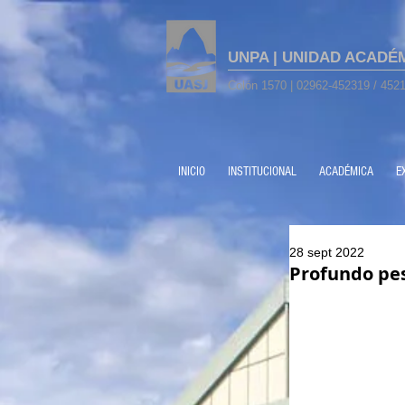
UNPA | UNIDAD ACADÉ
Colón 1570 | 02962-452319 / 4521
INICIO
INSTITUCIONAL
ACADÉMICA
E
28 sept 2022
Profundo pes