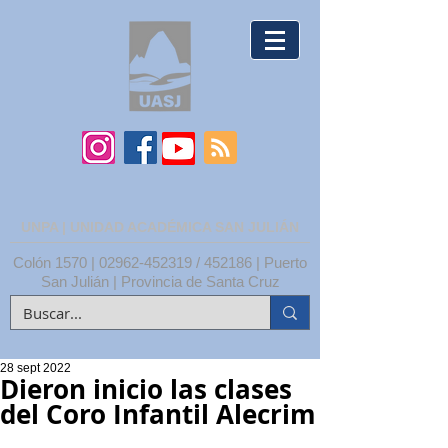
UNPA | UNIDAD ACADÉMICA SAN JULIÁN
Colón 1570 |
02962-452319
/ 452186 | Puerto
San Julián | Provincia de Santa Cruz
28 sept 2022
Dieron inicio las clases
del Coro Infantil Alecrim