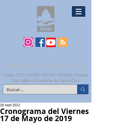
UNPA | UNIDAD ACADÉMICA SAN JULIÁN
Colón 1570 |
02962-452319
/ 452186 | Puerto
San Julián | Provincia de Santa Cruz
28 sept 2022
Cronograma del Viernes
17 de Mayo de 2019