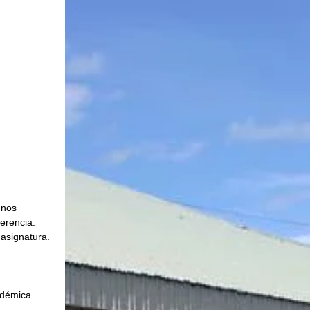
unos 
erencia. 
 asignatura. 
cadémica 