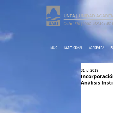
UNPA | UNIDAD ACADÉ
Colón 1570 | 02962-452319 / 4521
INICIO
INSTITUCIONAL
ACADÉMICA
E
31 jul 2019
Incorporaci
Análisis Inst