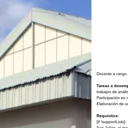
Docente a cargo 
Tareas a desem
trabajos de análi
Participación en 
Elaboración de u
Requisitos:
[if !supportLists]
San Julián, al mo