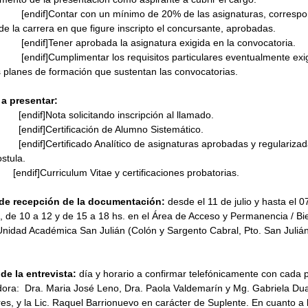
]·         [endif]Contar con un mínimo de 20% de las asignaturas, correspo
de la carrera en que figure inscripto el concursante, aprobadas.
·         [endif]Tener aprobada la asignatura exigida en la convocatoria.
·         [endif]Cumplimentar los requisitos particulares eventualmente exi
s planes de formación que sustentan las convocatorias.
a presentar:
        [endif]Nota solicitando inscripción al llamado.
·        [endif]Certificación de Alumno Sistemático.
·        [endif]Certificado Analítico de asignaturas aprobadas y regularizad
stula.
·      [endif]Curriculum Vitae y certificaciones probatorias.
 de recepción de la documentación:
 desde el 11 de julio y hasta el 
, de 10 a 12 y de 15 a 18 hs. en el Área de Acceso y Permanencia / Bi
 Unidad Académica San Julián (Colón y Sargento Cabral, Pto. San Julián
de la entrevista:
 día y horario a confirmar telefónicamente con cada 
ora:  Dra. Maria José Leno, Dra. Paola Valdemarín y Mg. Gabriela Dua
ares, y la Lic. Raquel Barrionuevo en carácter de Suplente. En cuanto a 