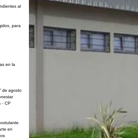
ndientes al 
gidos, para 
as en la 
07 de agosto 
enestar 
 - CP 
postulante.
rte en 
los 