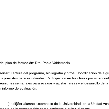
del plan de formación: Dra. Paola Valdemarín
peñar:
 Lectura del programa, bibliografía y otros. Coordinación de alg
sis previstos para estudiantes. Participación en las clases por videoconf
reuniones semanales para evaluar y ajustar tareas y el desarrollo de la
n informe de evaluación.
·         [endif]Ser alumno sistemático de la Universidad, en la Unidad A
mento de la presentación como aspirante a cubrir el cargo.