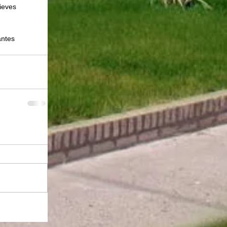
ieves 
ntes    