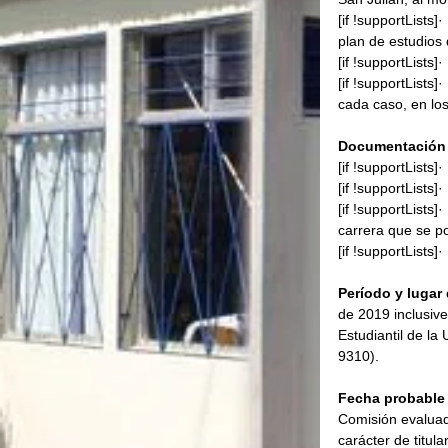
[if !supportLists
plan de estudios 
[if !supportLists]
[if !supportLists]
cada caso, en lo
Documentación 
[if !supportLists]·
[if !supportLists]
[if !supportLists]
carrera que se po
[if !supportLists]
Período y lugar
de 2019 inclusive
Estudiantil de la
9310).
Fecha probable 
Comisión evaluad
carácter de titul