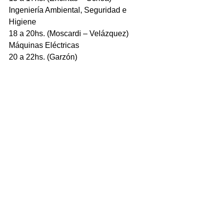
Ingeniería Ambiental, Seguridad e 
Higiene
18 a 20hs. (Moscardi – Velázquez)
Máquinas Eléctricas
20 a 22hs. (Garzón)
TERCER AÑO TUM:
Prospección y Exploración
15 a 17hs. (Scavuzzo)
Tratamiento de los Minerales
17 a 19hs. (Encinas)
Tecnología de Explosivos
19 a 22hs. (Sarapura)
TECNICATURA UNIVERSITARIA EN 
RECURSOS NATURALES 
(Orientación Acuícola)