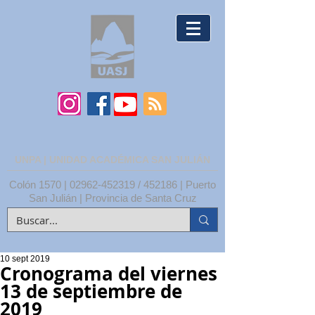
UNPA | UNIDAD ACADÉMICA SAN JULIÁN
Colón 1570 |
02962-452319
/ 452186 | Puerto
San Julián | Provincia de Santa Cruz
10 sept 2019
Cronograma del viernes
13 de septiembre de
2019