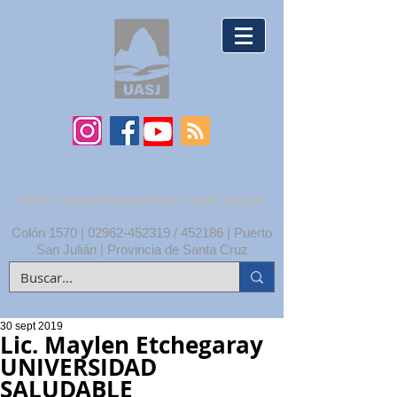
UNPA | UNIDAD ACADÉMICA SAN JULIÁN
Colón 1570 |
02962-452319
/ 452186 | Puerto
San Julián | Provincia de Santa Cruz
30 sept 2019
Lic. Maylen Etchegaray
UNIVERSIDAD
SALUDABLE