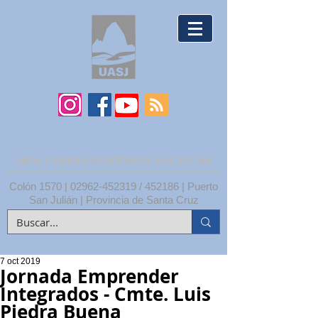
UNPA | UNIDAD ACADÉMICA SAN JULIÁN
Colón 1570 |
02962-452319
/ 452186 | Puerto
San Julián | Provincia de Santa Cruz
7 oct 2019
Jornada Emprender
Integrados - Cmte. Luis
Piedra Buena