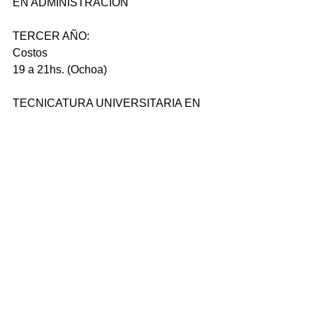
EN ADMINISTRACIÓN
TERCER AÑO:
Costos
19 a 21hs. (Ochoa)
TECNICATURA UNIVERSITARIA EN 
RECURSOS NATURALES 
(Orientación Acuícola)
SEGUNDO AÑO:
Ecología (Práctica de Laboratorio)
19:30 a 21:30hs. (Salomone)