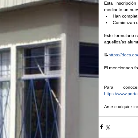
Esta inscripció
mediante un nuevo
Han completa
Comienzan un
Este formulario r
aquellos/as alumn
📝
https://docs.
El mencionado fo
https://www.porta
Ante cualquier i