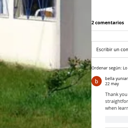
2 comentarios
Escribir un com
Ordenar según:
Lo
bella yuniar
22 may
Thank you f
straightfo
when learn
Me gus