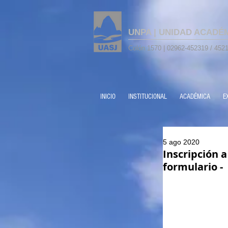
UNPA | UNIDAD ACADÉ
Colón 1570 | 02962-452319 / 4521
INICIO
INSTITUCIONAL
ACADÉMICA
E
5 ago 2020
Inscripción 
formulario -