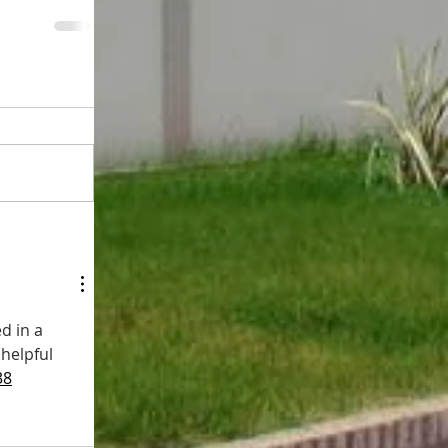
d in a 
helpful 
38