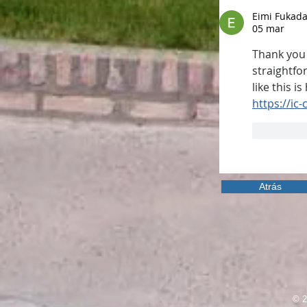
Eimi Fukad
05 mar
Thank you f
straightfo
like this 
https://ic
Me gus
Atrás
© 2