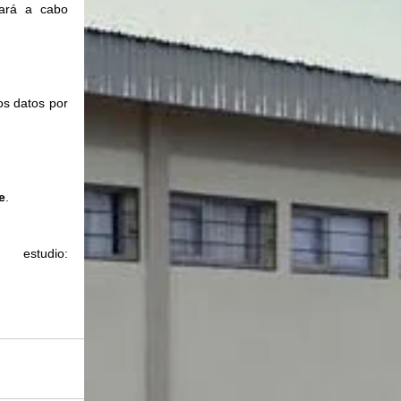
ará a cabo 
s datos por 
e
.
Para conocer sobre las asignaturas de cada plan de estudio: 