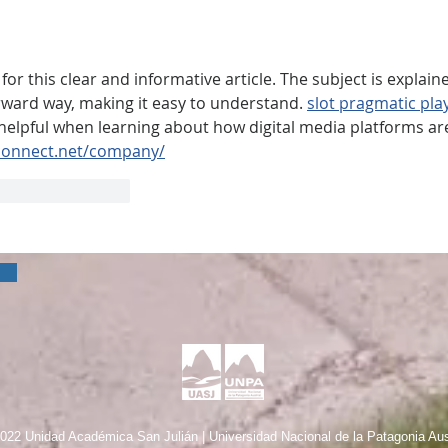
a
or this clear and informative article. The subject is explaine
rward way, making it easy to understand. 
slot pragmatic pla
is helpful when learning about how digital media platforms ar
-connect.net/company/
ta
Reaccionar
022 Unidad Académica San Julián | Universidad Nacional de la Patagonia Aus