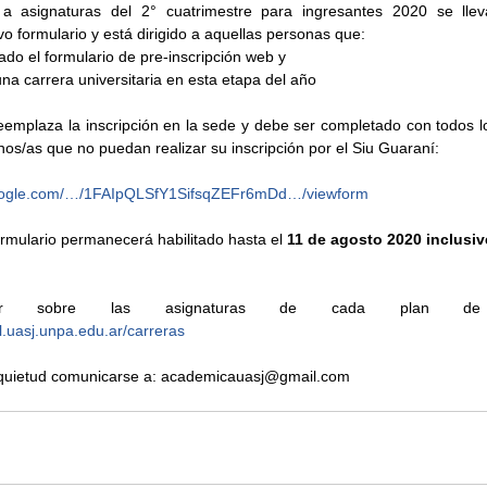
n a asignaturas del 2° cuatrimestre para ingresantes 2020 se llev
 formulario y está dirigido a aquellas personas que: 
do el formulario de pre-inscripción web y  
a carrera universitaria en esta etapa del año 
eemplaza la inscripción en la sede y debe ser completado con todos lo
os/as que no puedan realizar su inscripción por el Siu Guaraní:
google.com/…/1FAIpQLSfY1SifsqZEFr6mDd…/viewform
rmulario permanecerá habilitado hasta el 
11 de agosto 2020 inclusiv
l.uasj.unpa.edu.ar/carreras
nquietud comunicarse a: academicauasj@gmail.com