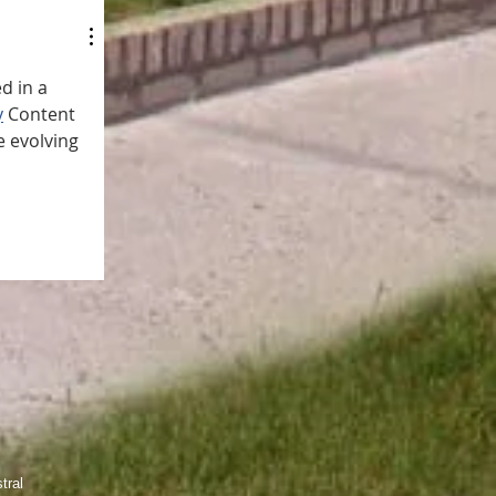
d in a 
y
 Content 
e evolving 
tral