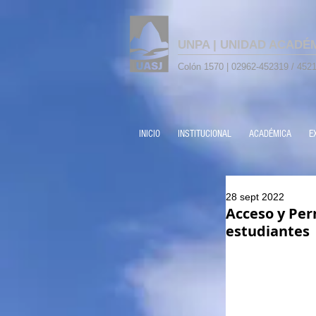
UNPA | UNIDAD ACADÉ
Colón 1570 | 02962-452319 / 4521
INICIO
INSTITUCIONAL
ACADÉMICA
E
28 sept 2022
Acceso y Per
estudiantes