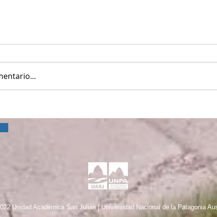
entario...
022 Unidad Académica San Julián | Universidad Nacional de la Patagonia Aus