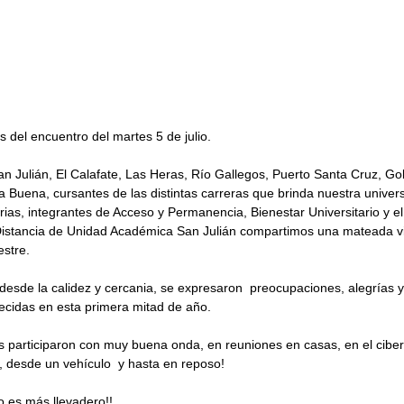
 del encuentro del martes 5 de julio.
an Julián, El Calafate, Las Heras, Río Gallegos, Puerto Santa Cruz, G
 Buena, cursantes de las distintas carreras que brinda nuestra univers
rias, integrantes de Acceso y Permanencia, Bienestar Universitario y el
istancia de Unidad Académica San Julián compartimos una mateada vi
estre.
desde la calidez y cercania, se expresaron  preocupaciones, alegrías y
cidas en esta primera mitad de año.  
 participaron con muy buena onda, en reuniones en casas, en el ciber,
re, desde un vehículo  y hasta en reposo!
 es más llevadero!! 