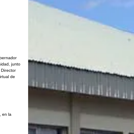
obernador 
idad, junto 
 Director 
rtual de 
 
 en la 