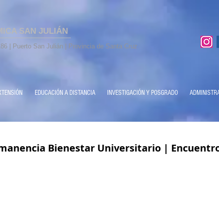
MICA SAN JULIÁN
86 | Puerto San Julián | Provincia de Santa Cruz
XTENSIÓN
EDUCACIÓN A DISTANCIA
INVESTIGACIÓN Y POSGRADO
ADMINISTR
manencia Bienestar Universitario | Encuentr