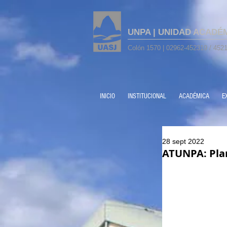
UNPA | UNIDAD ACADÉ
Colón 1570 | 02962-452319 / 4521
INICIO
INSTITUCIONAL
ACADÉMICA
E
28 sept 2022
ATUNPA: Pla