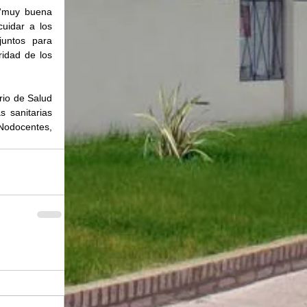
“muy buena 
uidar a los 
untos para 
idad de los 
io de Salud 
 sanitarias 
Nodocentes, 