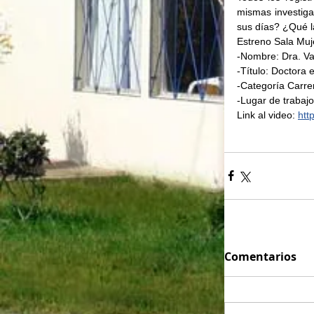
mismas investig
sus días? ¿Qué l
Estreno Sala Muj
-Nombre: Dra. Va
-Título: Doctora 
-Categoría Carrer
-Lugar de trabaj
Link al video: 
htt
Comentarios