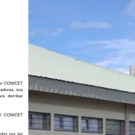
por CONICET 
adoras, sus 
ra derribar 
el CONICET 
dos por las 