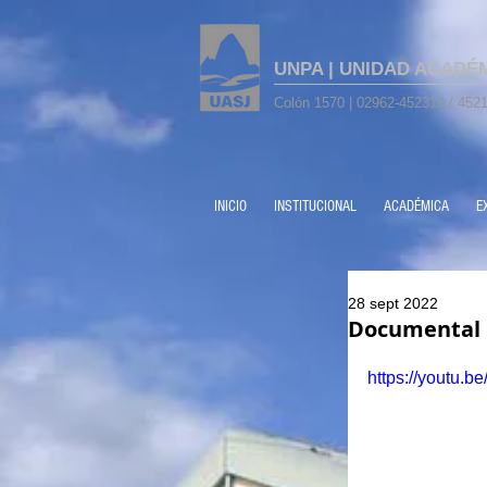
UNPA | UNIDAD ACADÉ
Colón 1570 | 02962-452319 / 4521
INICIO
INSTITUCIONAL
ACADÉMICA
E
28 sept 2022
Documental C
https://youtu.