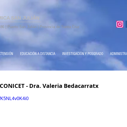
MICA SAN JULIÁN
86 | Puerto San Julián | Provincia de Santa Cruz
XTENSIÓN
EDUCACIÓN A DISTANCIA
INVESTIGACIÓN Y POSGRADO
ADMINISTR
ONICET - Dra. Valeria Bedacarratx
be/K5NL4v0K4i0