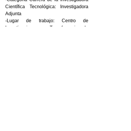
Científica Tecnológica: Investigadora 
Adjunta 
-Lugar de trabajo: Centro de 
Investigaciones y Transferencia de 
Santa Cruz [CIT - SANTA CRUZ]
Link al video: 
https://youtu.be/K5NL4v0K4i0
Comentarios