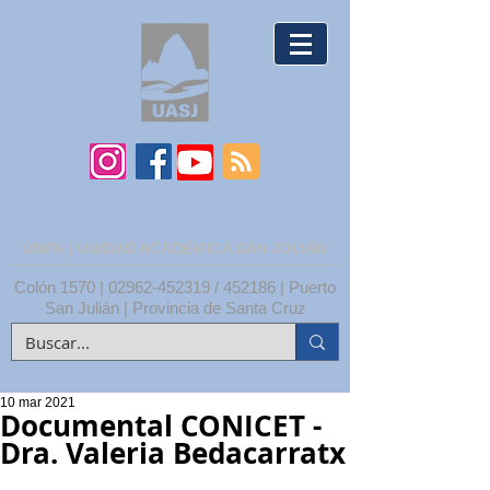
UNPA | UNIDAD ACADÉMICA SAN JULIÁN
Colón 1570 |
02962-452319
/ 452186 | Puerto
San Julián | Provincia de Santa Cruz
10 mar 2021
Documental CONICET -
Dra. Valeria Bedacarratx