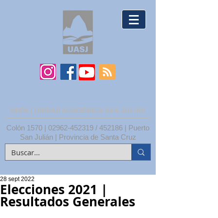
UNPA | UNIDAD ACADÉMICA SAN JULIÁN
Colón 1570 |
02962-452319
/ 452186 | Puerto
San Julián | Provincia de Santa Cruz
28 sept 2022
Elecciones 2021 |
Resultados Generales