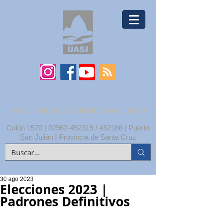
UNPA | UNIDAD ACADÉMICA SAN JULIÁN
Colón 1570 |
02962-452319
/ 452186 | Puerto
San Julián | Provincia de Santa Cruz
30 ago 2023
Elecciones 2023 |
Padrones Definitivos