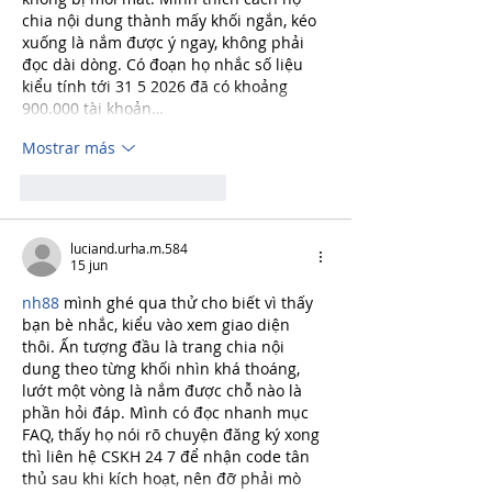
chia nội dung thành mấy khối ngắn, kéo 
xuống là nắm được ý ngay, không phải 
đọc dài dòng. Có đoạn họ nhắc số liệu 
kiểu tính tới 31 5 2026 đã có khoảng 
900.000 tài khoản…
Mostrar más
Me gusta
Reaccionar
luciand.urha.m.584
15 jun
nh88
 mình ghé qua thử cho biết vì thấy 
bạn bè nhắc, kiểu vào xem giao diện 
thôi. Ấn tượng đầu là trang chia nội 
dung theo từng khối nhìn khá thoáng, 
lướt một vòng là nắm được chỗ nào là 
phần hỏi đáp. Mình có đọc nhanh mục 
FAQ, thấy họ nói rõ chuyện đăng ký xong 
thì liên hệ CSKH 24 7 để nhận code tân 
thủ sau khi kích hoạt, nên đỡ phải mò 