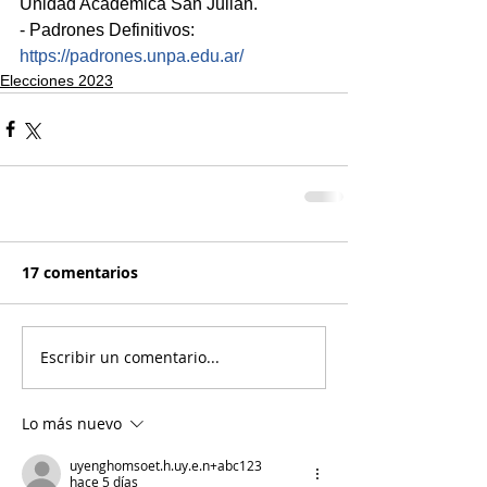
Unidad Académica San Julián.
- Padrones Definitivos: 
https://padrones.unpa.edu.ar/
Elecciones 2023
17 comentarios
Escribir un comentario...
Lo más nuevo
uyenghomsoet.h.uy.e.n+abc123
hace 5 días