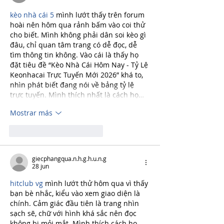
kèo nhà cái 5
 mình lướt thấy trên forum 
hoài nên hôm qua rảnh bấm vào coi thử 
cho biết. Mình không phải dân soi kèo gì 
đâu, chỉ quan tâm trang có dễ đọc, dễ 
tìm thông tin không. Vào cái là thấy họ 
đặt tiêu đề “Kèo Nhà Cái Hôm Nay - Tỷ Lệ 
Keonhacai Trực Tuyến Mới 2026” khá to, 
nhìn phát biết đang nói về bảng tỷ lệ 
trực tuyến. Mình thích nhất là cách họ…
Mostrar más
Me gusta
Reaccionar
giecphangqua.n.h.g.h.u.n.g
28 jun
hitclub vg
 mình lướt thử hôm qua vì thấy 
bạn bè nhắc, kiểu vào xem giao diện là 
chính. Cảm giác đầu tiên là trang nhìn 
sạch sẽ, chữ với hình khá sắc nên đọc 
không bị mỏi mắt. Mình thích cách họ 