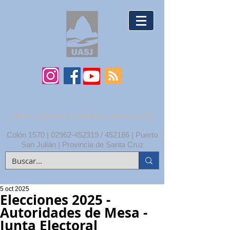
UNPA | UNIDAD ACADÉMICA SAN JULIÁN
Colón 1570 |
02962-452319
/ 452186 | Puerto
San Julián | Provincia de Santa Cruz
5 oct 2025
Elecciones 2025 -
Autoridades de Mesa -
Junta Electoral