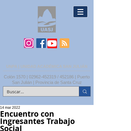
UNPA | UNIDAD ACADÉMICA SAN JULIÁN
Colón 1570 |
02962-452319
/ 452186 | Puerto
San Julián | Provincia de Santa Cruz
14 mar 2022
Encuentro con
Ingresantes Trabajo
Social