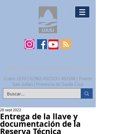
UNPA | UNIDAD ACADÉMICA SAN JULIÁN
Colón 1570 |
02962-452319
/ 452186 | Puerto
San Julián | Provincia de Santa Cruz
28 sept 2022
Entrega de la llave y
documentación de la
Reserva Técnica