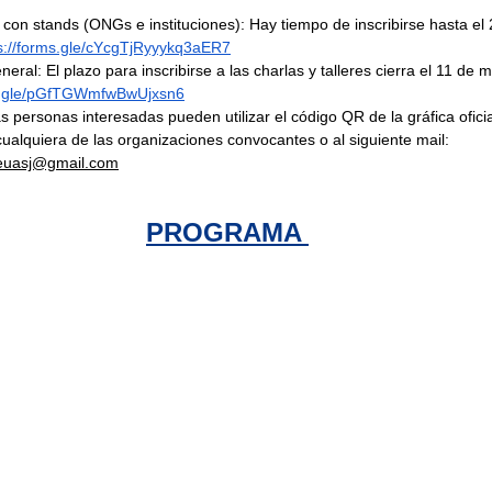
 con stands (ONGs e instituciones): Hay tiempo de inscribirse hasta el 
s://forms.gle/cYcgTjRyyykq3aER7
neral: El plazo para inscribirse a las charlas y talleres cierra el 11 de m
ms.gle/pGfTGWmfwBwUjxsn6
as personas interesadas pueden utilizar el código QR de la gráfica oficia
ualquiera de las organizaciones convocantes o al siguiente mail: 
euasj@gmail.com
PROGRAMA 