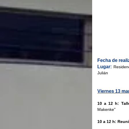
Fecha de reali
Lugar:
 Residen
Julián
Viernes 13 ma
10 a 12 h: Tall
Makenke" 
10 a 12 h: Reuni