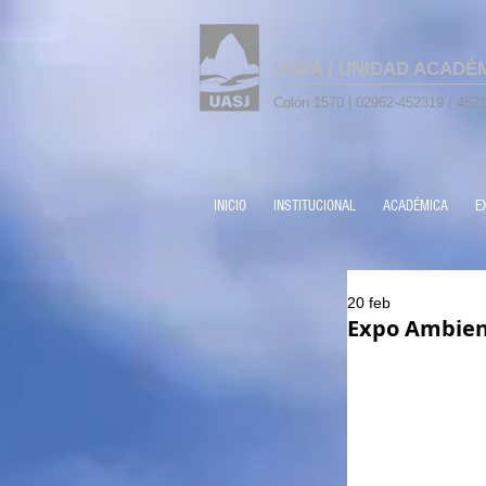
UNPA | UNIDAD ACADÉ
Colón 1570 | 02962-452319 / 4521
INICIO
INSTITUCIONAL
ACADÉMICA
E
20 feb
Expo Ambient