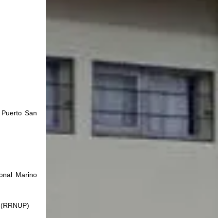
 Puerto San 
onal Marino 
a (RRNUP)