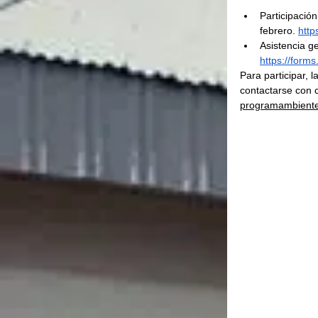
Participación
febrero. 
http
Asistencia ge
https://for
Para participar, l
contactarse con c
programambient