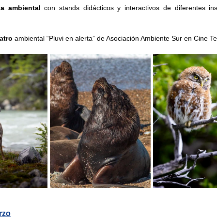
ia ambiental
 con stands didácticos y interactivos de diferentes inst
atro
 ambiental
“Pluvi en alerta” de Asociación Ambiente Sur en Cine Te
rzo