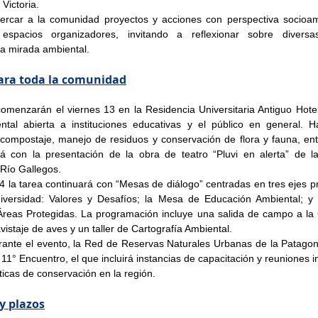
Victoria.
cercar a la comunidad proyectos y acciones con perspectiva socioam
 espacios organizadores, invitando a reflexionar sobre diversas
la mirada ambiental.
para toda la comunidad
omenzarán el viernes 13 en la Residencia Universitaria Antiguo Hotel
tal abierta a instituciones educativas y el público en general. H
 compostaje, manejo de residuos y conservación de flora y fauna, entr
á con la presentación de la obra de teatro “Pluvi en alerta” de la
Río Gallegos. 
 la tarea continuará con “Mesas de diálogo” centradas en tres ejes prin
iversidad: Valores y Desafíos; la Mesa de Educación Ambiental; y 
reas Protegidas. La programación incluye una salida de campo a la
vistaje de aves y un taller de Cartografía Ambiental.
urante el evento, la Red de Reservas Naturales Urbanas de la Patago
 11° Encuentro, el que incluirá instancias de capacitación y reuniones i
íticas de conservación en la región.
 y plazos