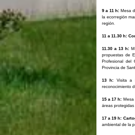
9 a 11 h: 
Mesa d
la ecorregión ma
región.  
11 a 11.30 h: Co
11.30 a 13 h: 
M
propuestas de Ed
Profesional del
Provincia de Sant
13 h:
 Visita a 
reconocimiento d
15 a 17 h: 
Mesa 
áreas protegidas 
17 a 19 h: Carto
ambiental de la p