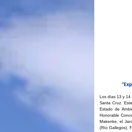
 “Ex
Los días 13 y 14 
Santa Cruz. Este
Estado de Ambien
Honorable Conce
Makenke, el Jard
(Río Gallegos), F