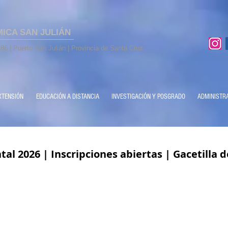
MICA SAN JULIÁN
86 | Puerto San Julián | Provincia de Santa Cruz
XTENSIÓN
EDUCACIÓN A DISTANCIA
INVESTIGACIÓN Y POSGRADO
ADMINISTR
al 2026 | Inscripciones abiertas | Gacetilla 