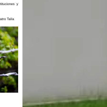
ituciones y 
atro Talía