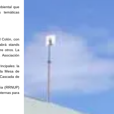
biental que 
 temáticas 
 Colón, con 
abrá stands 
e otros. La 
 Asociación 
cipales: la 
la Mesa de 
 Cascada de 
nia (RRNUP) 
nternas para 