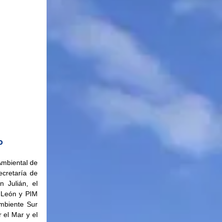
o
mbiental de 
cretaría de 
 Julián, el 
 León y PIM 
mbiente Sur 
el Mar y el 