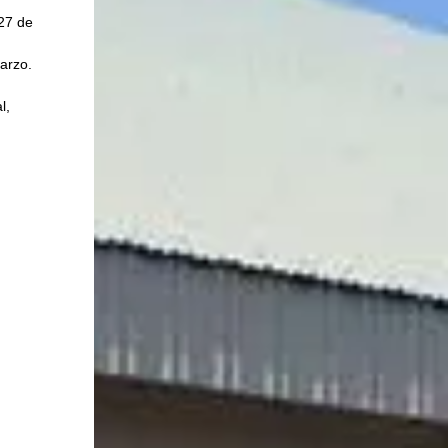
27 de 
arzo. 
l, 