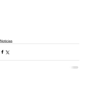
Noticias
Comentarios
Escribir un comentario...