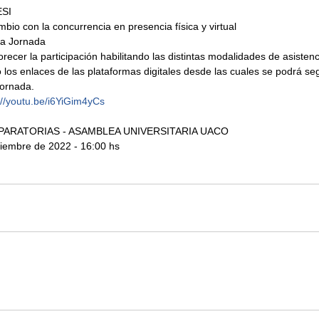
ESI
mbio con la concurrencia en presencia física y virtual
la Jornada
orecer la participación habilitando las distintas modalidades de asistenc
 los enlaces de las plataformas digitales desde las cuales se podrá seg
Jornada.
://youtu.be/i6YiGim4yCs
ARATORIAS - ASAMBLEA UNIVERSITARIA UACO
iembre de 2022 - 16:00 hs