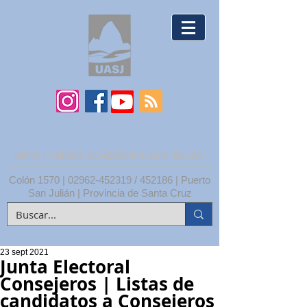
UNPA | UNIDAD ACADÉMICA SAN JULIÁN
Colón 1570 |
02962-452319
/ 452186 | Puerto
San Julián | Provincia de Santa Cruz
23 sept 2021
Junta Electoral
Consejeros | Listas de
candidatos a Consejeros