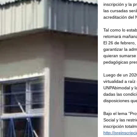
inscripción y la 
las cursadas será
acreditación del 
Tal como lo estab
retomará mañana 
El 26 de febrero,
garantizar la adm
quieran sumarse a
pedagógicas prese
Luego de un 2020 
virtualidad a raí
UNPAbimodal y la
dadas las condici
disposiciones que
Bajo el lema “Pr
Social y las restr
inscripción total
http://preinscrip