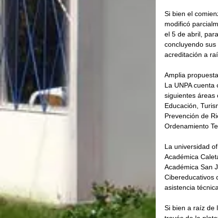
Si bien el comie
modificó parcialm
el 5 de abril, pa
concluyendo sus 
acreditación a ra
Amplia propuest
La UNPA cuenta co
siguientes áreas 
Educación, Turism
Prevención de Ri
Ordenamiento Ter
La universidad o
Académica Caleta
Académica San J
Cibereducativos d
asistencia técni
Si bien a raíz de
través de la plat