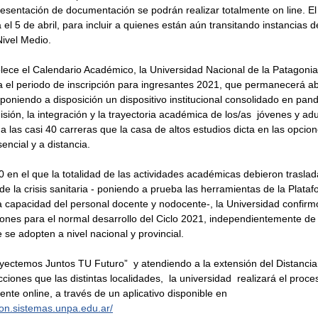
presentación de documentación se podrán realizar totalmente on line. El 
 el 5 de abril, para incluir a quienes están aún transitando instancias d
Nivel Medio.
lece el Calendario Académico, la Universidad Nacional de la Patagonia 
el periodo de inscripción para ingresantes 2021, que permanecerá abi
 poniendo a disposición un dispositivo institucional consolidado en pan
isión, la integración y la trayectoria académica de los/as  jóvenes y ad
 las casi 40 carreras que la casa de altos estudios dicta en las opcion
ncial y a distancia.
en el que la totalidad de las actividades académicas debieron traslada
z de la crisis sanitaria - poniendo a prueba las herramientas de la Plata
 capacidad del personal docente y nodocente-, la Universidad confirm
ones para el normal desarrollo del Ciclo 2021, independientemente de 
 se adopten a nivel nacional y provincial.
oyectemos Juntos TU Futuro”  y atendiendo a la extensión del Distanci
icciones que las distintas localidades,  la universidad  realizará el proce
mente online, a través de un aplicativo disponible en 
cion.sistemas.unpa.edu.ar/