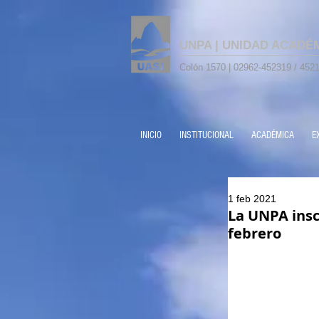
UNPA | UNIDAD ACADÉ
Colón 1570 | 02962-452319 / 4521
INICIO
INSTITUCIONAL
ACADÉMICA
E
1 feb 2021
La UNPA inscr
febrero