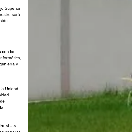
jo Superior 
mestre será 
stán 
 
 con las 
nformática, 
geniería y 
 la Unidad 
nidad 
de 
la 
rtual – a 
as carreras 