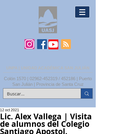
UNPA | UNIDAD ACADÉMICA SAN JULIÁN
Colón 1570 |
02962-452319
/ 452186 | Puerto
San Julián | Provincia de Santa Cruz
12 oct 2021
Lic. Alex Vallega | Visita
de alumnos del Colegio
Santiago Apostol.