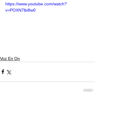
https://www.youtube.com/watch?
v=POXN7lbi8w0
Voz En On
Comentarios