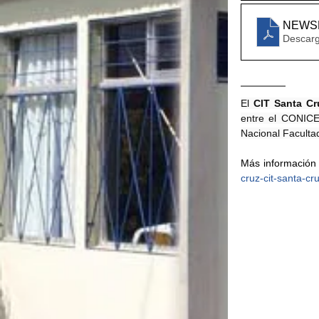
NEWSL
Descarg
El 
CIT Santa Cr
entre el CONICET
Nacional Faculta
Más información 
cruz-cit-santa-cru