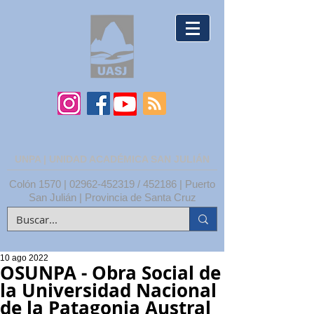
UNPA | UNIDAD ACADÉMICA SAN JULIÁN
Colón 1570 |
02962-452319
/ 452186 | Puerto
San Julián | Provincia de Santa Cruz
10 ago 2022
OSUNPA - Obra Social de
la Universidad Nacional
de la Patagonia Austral