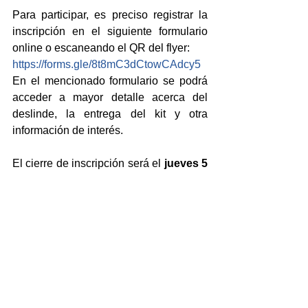
Para participar, es preciso registrar la 
inscripción en el siguiente formulario 
online o escaneando el QR del flyer:
https://forms.gle/8t8mC3dCtowCAdcy5
En el mencionado formulario se podrá 
acceder a mayor detalle acerca del 
deslinde, la entrega del kit y otra 
información de interés.
El cierre de inscripción será el
 jueves 5 
de octubre
. 
Por consultas, comunicarse con:
Facebook de la Dirección de Acceso y 
Permanencia | Bienestar Universitario 
UASJ: 
https://www.facebook.com/profile.php?
id=100064878693355