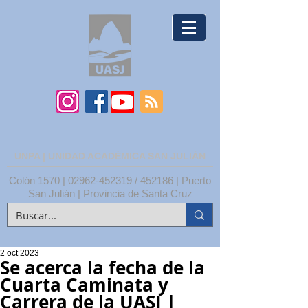
UNPA | UNIDAD ACADÉMICA SAN JULIÁN
Colón 1570 |
02962-452319
/ 452186 | Puerto
San Julián | Provincia de Santa Cruz
2 oct 2023
Se acerca la fecha de la
Cuarta Caminata y
Carrera de la UASJ |