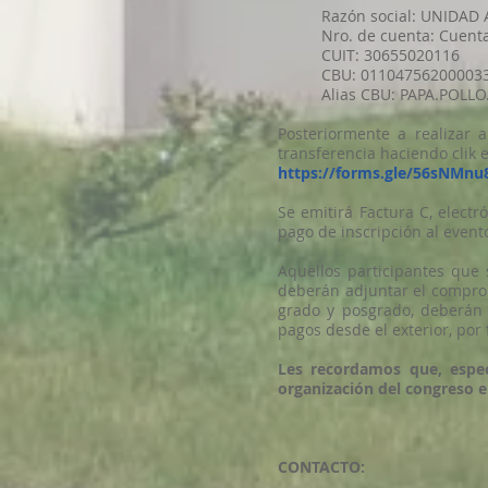
Razón social: UNIDAD
Nro. de cuenta: Cuent
CUIT: 30655020116
CBU: 01104756200003
Alias CBU: PAPA.POLL
Posteriormente a realizar 
transferencia haciendo clik e
https://forms.gle/56sNMn
Se emitirá Factura C, elect
pago de inscripción al evento
Aquellos participantes que 
deberán adjuntar el comprob
grado y posgrado, deberán 
pagos desde el exterior, por
Les recordamos que, espec
organización del congreso el
CONTACTO: