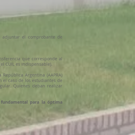
 adjuntar el comprobante de
ansferencia que corresponde al
(el CUIL es indispensable).
la República Argentina (AAPRA)
 el caso de los estudiantes de
gular. Quienes deban realizar
 fundamental para la óptima