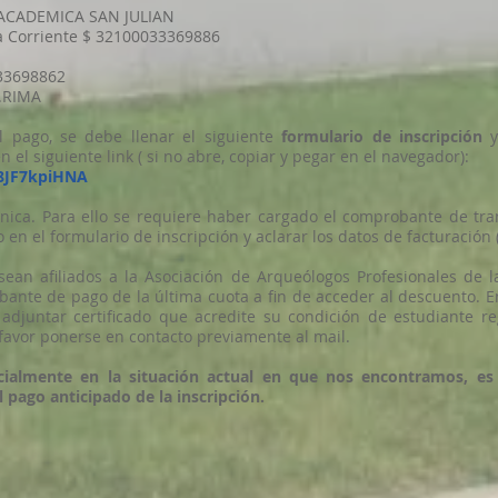
 ACADEMICA SAN JULIAN
a Corriente $ 32100033369886
33698862
O.RIMA
al pago, se debe llenar el siguiente
formulario de inscripción
y
n el siguiente link ( si no abre, copiar y pegar en el navegador):
u8JF7kpiHNA
rónica. Para ello se requiere haber cargado el comprobante de tr
 en el formulario de inscripción y aclarar los datos de facturación 
sean afiliados a la Asociación de Arqueólogos Profesionales de 
ante de pago de la última cuota a fin de acceder al descuento. En
adjuntar certificado que acredite su condición de estudiante re
 favor ponerse en contacto previamente al mail.
ialmente en la situación actual en que nos encontramos, es
 pago anticipado de la inscripción.