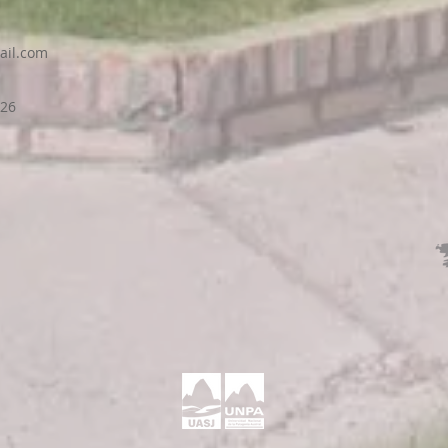
il.com
026