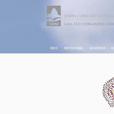
UNPA | UNIDAD ACADÉ
Colón 1570 | 02962-452319 / 4521
INICIO
INSTITUCIONAL
ACADÉMICA
E