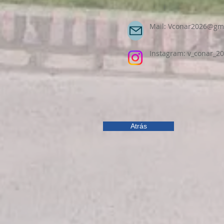
Mail:
Vconar2026@gma
​
Instagram: v_conar_2
Atrás