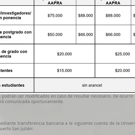
es podrán ser modificados en caso de resultar necesario. De ocurrir
será comunicada oportunamente.
mediante transferencia bancaria a la siguiente cuenta de la Unive
uerto San Julián: